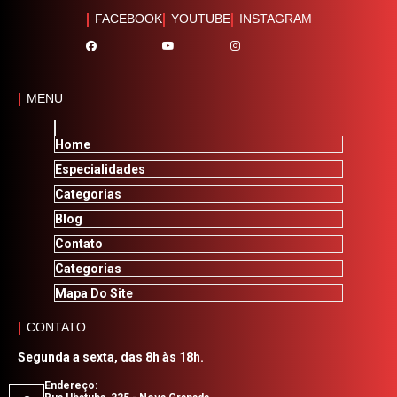
DICAS ESSENCIAIS PARA MANUTENÇÃO DE VEÍCULOS
FACEBOOK
YOUTUBE
INSTAGRAM
EM DIA
injeções eletrônicas
manutenção de câmbios
manutenções automotivas
oficinas mecânicas
ENTENDA AS INJEÇÕES ELETRÔNICAS E MELHORE SEU
CARRO
revisão de carro
tração quattro audi
MENU
GUIA COMPLETO DE MANUTENÇÃO AUTOMOTIVA PARA
troca de óleos de câmbio
INICIANTES
Home
GUIA COMPLETO PARA MANUTENÇÃO E REVISÃO DE
Especialidades
CARROS
Categorias
Blog
GUIA COMPLETO PARA UMA REVISÃO DE CARRO
EFICIENTE E DURADOURA
Contato
Categorias
GUIA DEFINITIVO PARA MANUTENÇÃO DA TROCA DE
ÓLEO DO CÂMBIO E MELHORIA DO DESEMPENHO DO
Mapa Do Site
VEÍCULO
CONTATO
INJEÇÃO DIRETA AUDI: VANTAGENS E DESEMPENHO
Segunda a sexta, das 8h às 18h.
DOS MOTORES
Endereço: