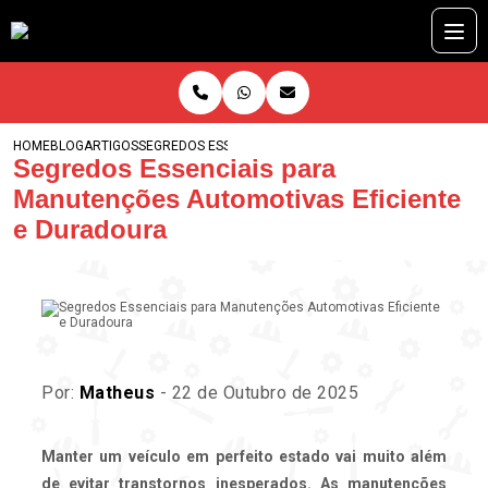
HOME
BLOG
ARTIGOS
SEGREDOS ESSENCIAIS PARA MANUTENÇÕES AUTOMOTIV
Segredos Essenciais para
Manutenções Automotivas Eficiente
e Duradoura
Por:
Matheus
- 22 de Outubro de 2025
Manter um veículo em perfeito estado vai muito além
de evitar transtornos inesperados. As
manutenções