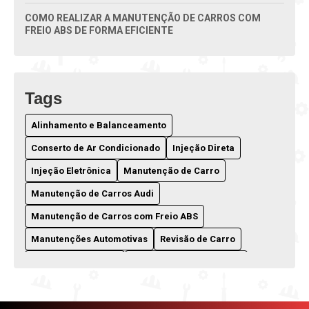
COMO REALIZAR A MANUTENÇÃO DE CARROS COM
FREIO ABS DE FORMA EFICIENTE
COMO REALIZAR ALINHAMENTO E BALANCEAMENTO
EM VEÍCULOS AUDI PARA MELHOR DESEMPENHO
Tags
CONSERTO DE AR CONDICIONADO PARA CARROS: DICAS
E SOLUÇÕES EFICAZES
Alinhamento e Balanceamento
DESCARBONIZAÇÃO COM CASCAS DE NOZES: O GUIA
Conserto de Ar Condicionado
Injeção Direta
COMPLETO PARA VOCÊ
Injeção Eletrônica
Manutenção de Carro
DICAS ESSENCIAIS PARA A MANUTENÇÃO DE
Manutenção de Carros Audi
TRANSMISSÕES AUTOMÁTICAS
Manutenção de Carros com Freio ABS
DICAS ESSENCIAIS PARA A MANUTENÇÃO DO SEU
Manutenções Automotivas
Revisão de Carro
CARRO SEMPRE
Tração quattro Audi
Troca de Óleo do Câmbio
DICAS ESSENCIAIS PARA ENCONTRAR A OFICINA
MECÂNICA IDEAL
alinhamento e balanceamentos
câmbios dsg
descarbonização com cascas de nozes