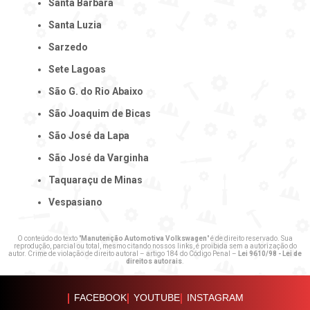
Santa Bárbara
Santa Luzia
Sarzedo
Sete Lagoas
São G. do Rio Abaixo
São Joaquim de Bicas
São José da Lapa
São José da Varginha
Taquaraçu de Minas
Vespasiano
O conteúdo do texto "
Manutenção Automotiva Volkswagen
" é de direito reservado. Sua
reprodução, parcial ou total, mesmo citando nossos links, é proibida sem a autorização do
autor. Crime de violação de direito autoral – artigo 184 do Código Penal –
Lei 9610/98 - Lei de
direitos autorais
.
FACEBOOK
YOUTUBE
INSTAGRAM