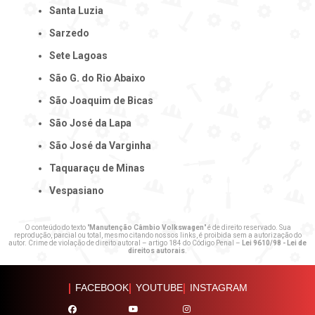
Santa Luzia
Sarzedo
Sete Lagoas
São G. do Rio Abaixo
São Joaquim de Bicas
São José da Lapa
São José da Varginha
Taquaraçu de Minas
Vespasiano
O conteúdo do texto "
Manutenção Câmbio Volkswagen
" é de direito reservado. Sua
reprodução, parcial ou total, mesmo citando nossos links, é proibida sem a autorização do
autor. Crime de violação de direito autoral – artigo 184 do Código Penal –
Lei 9610/98 - Lei de
direitos autorais
.
FACEBOOK
YOUTUBE
INSTAGRAM